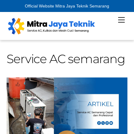
Official Website Mitra Jaya Teknik Semarang
Skip
Men
to
content
Service AC semarang