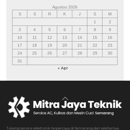
Agustus 2026
S
S
R
K
J
S
M
1
2
3
4
5
6
7
8
9
10
11
12
13
14
15
16
17
18
19
20
21
22
23
24
25
26
27
28
29
30
31
« Apr
Back
To
Top
Tukang service elektronik terpercaya di Semarang dan sekitarnya.