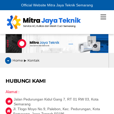
Official Website Mitra Jaya Teknik Semarang
Skip
Men
to
content
Home ▶ Kontak
HUBUNGI KAMI
Alamat :
Jalan Pedurungan Kidul Gang 7, RT 01 RW 03, Kota
Semarang
Jl. Tlogo Moyo No.9, Palebon, Kec. Pedurungan, Kota
Semarang, Jawa Tengah 50196