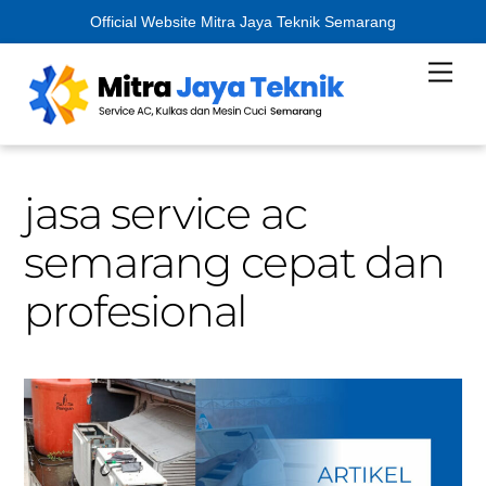
Official Website Mitra Jaya Teknik Semarang
Skip
Men
to
content
jasa service ac
semarang cepat dan
profesional